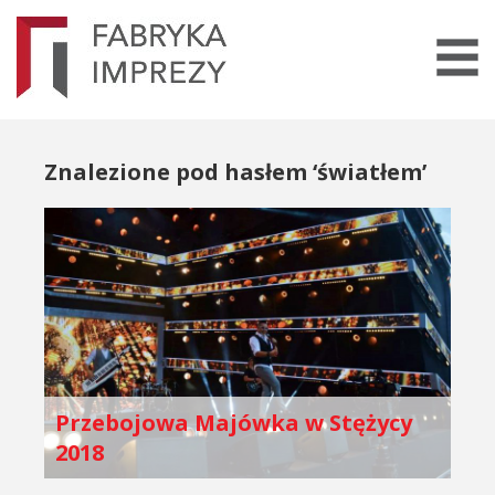
Znalezione pod hasłem ‘światłem’
Przebojowa Majówka w Stężycy
2018